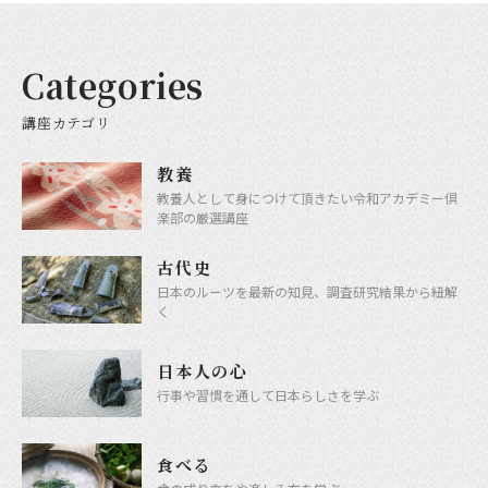
日本人の心
プライバシーポリシー
Categories
食べる
講座カテゴリ
Follow us
教養
歴史探訪
教養人として身につけて頂きたい令和アカデミー倶
楽部の厳選講座
世相を読む
古代史
日本のルーツを最新の知見、調査研究結果から紐解
く
街・人・生活
日本人の心
行事や習慣を通して日本らしさを学ぶ
芸に触れる
食べる