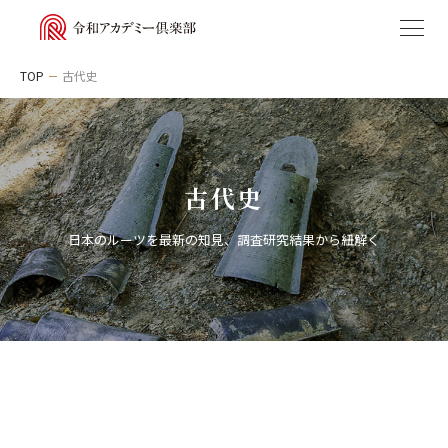
TOP
古代史
私たちについて
古
代
史
講座
日本のルーツを最新の知見、調査研究結果から紐解く
アクセス
カテゴリから選ぶ
お知らせ
教養
古代史
受講規約
特定商取引法に基づく表記