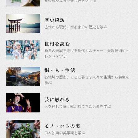
食の成り立ちや楽しみ方を学ぶ
モノ・コトの美
歴史探訪
古代から現代に至るまでの歴史を学ぶ
世相を読む
独自の発展を遂げる現代カルチャー、先端技術やト
レンドを学ぶ
街・人・生活
各地域の歴史、そこに暮らす人々の生活から特色を
学ぶ
芸に触れる
人を通して受け継がれてきた芸事を学ぶ
モノ・コトの美
日本独自の美意識を学ぶ