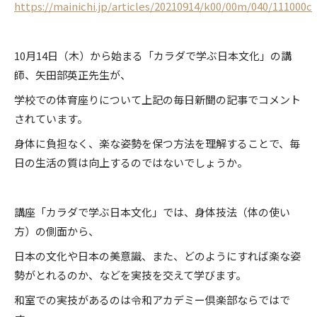
https://mainichi.jp/articles/20210914/k00/00m/040/111000c
日本人の心
プライバシーポリシー
10月14日（木）から始まる「カラダで学ぶ日本文化」の講
食べる
師、矢田部英正先生が、
Follow us
学校での体育座りについて上記の毎日新聞の記事でコメント
されています。
歴史探訪
身体に負担なく、楽な姿勢を保つ方法を理解することで、毎
日の生活の質は向上するのではないでしょうか。
世相を読む
講座「カラダで学ぶ日本文化」では、身体技法（体の使い
街・人・生活
方）の側面から、
日本の文化や日本の美意識、また、どのようにすれば楽な姿
勢がとれるのか、などを実技を交えて学びます。
芸に触れる
和室での実技があるのは令和アカデミー倶楽部ならではで