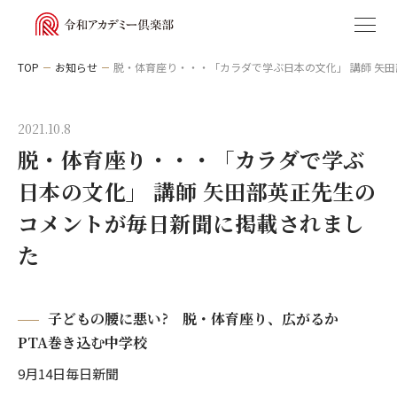
TOP
お知らせ
脱・体育座り・・・「カラダで学ぶ日本の文化」 講師 矢
2021.10.8
私たちについて
脱・体育座り・・・「カラダで学ぶ
講座
日本の文化」 講師 矢田部英正先生の
コメントが毎日新聞に掲載されまし
アクセス
カテゴリから選ぶ
た
お知らせ
教養
子どもの腰に悪い? 脱・体育座り、広がるか
PTA巻き込む中学校
古代史
受講規約
9月14日毎日新聞
特定商取引法に基づく表記