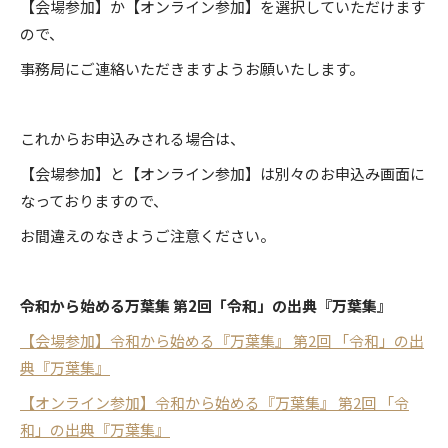
【会場参加】か【オンライン参加】を選択していただけます
日本人の心
ので、
プライバシーポリシー
事務局にご連絡いただきますようお願いたします。
食べる
Follow us
これからお申込みされる場合は、
歴史探訪
【会場参加】と【オンライン参加】は別々のお申込み画面に
なっておりますので、
お間違えのなきようご注意ください。
世相を読む
令和から始める万葉集 第2回「令和」の出典『万葉集』
街・人・生活
【会場参加】令和から始める『万葉集』 第2回 「令和」の出
典『万葉集』
芸に触れる
【オンライン参加】令和から始める『万葉集』 第2回 「令
和」の出典『万葉集』