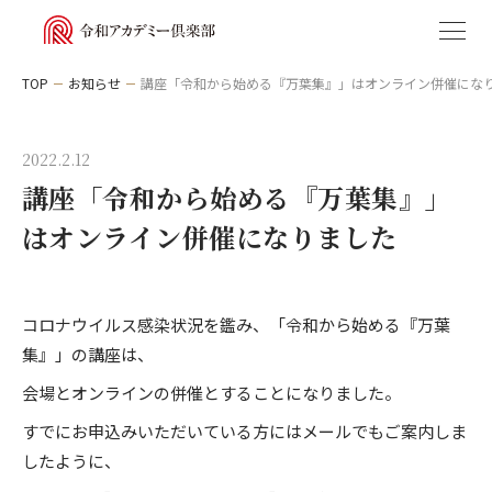
TOP
お知らせ
講座「令和から始める『万葉集』」はオンライン併催にな
2022.2.12
私たちについて
講座「令和から始める『万葉集』」
講座
はオンライン併催になりました
アクセス
カテゴリから選ぶ
コロナウイルス感染状況を鑑み、「令和から始める『万葉
お知らせ
集』」の講座は、
教養
会場とオンラインの併催とすることになりました。
すでにお申込みいただいている方にはメールでもご案内しま
古代史
受講規約
したように、
特定商取引法に基づく表記