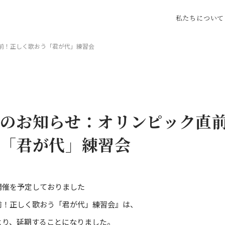
私たちについて
前！正しく歌おう「君が代」練習会
教養
古代史
のお知らせ：オリンピック直
食べる
歴史探訪
「君が代」練習会
街・人・生活
芸に触れる
開催を予定しておりました
前！正しく歌おう「君が代」練習会』は、
より、延期することになりました。