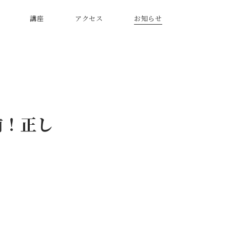
講座
アクセス
お知らせ
日本人の心
前！正し
世相を読む
モノ・コトの美