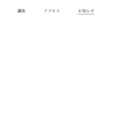
講座
アクセス
お知らせ
日本人の心
世相を読む
モノ・コトの美