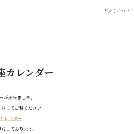
私たちについて
教養
古代史
座カレンダー
食べる
歴史探訪
街・人・生活
芸に触れる
ダーが出来ました。
ードしてご覧ください。
座カレンダー
待ちしております。