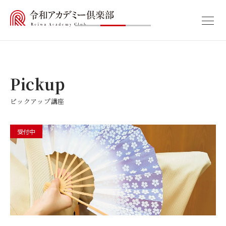
私たちについて
講座
Pickup
ピックアップ講座
アクセス
カテゴリから選ぶ
お知らせ
受付中
教養
古代史
受講規約
特定商取引法に基づく表記
日本人の心
プライバシーポリシー