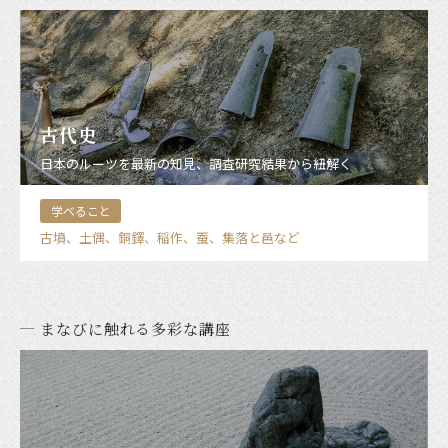
古代史
日本のルーツを最新の知見、調査研究結果から紐解く
学べること
古墳、土偶、銅鐸、稲作、蚕、集落と邑など
まなびに触れる多彩な講座