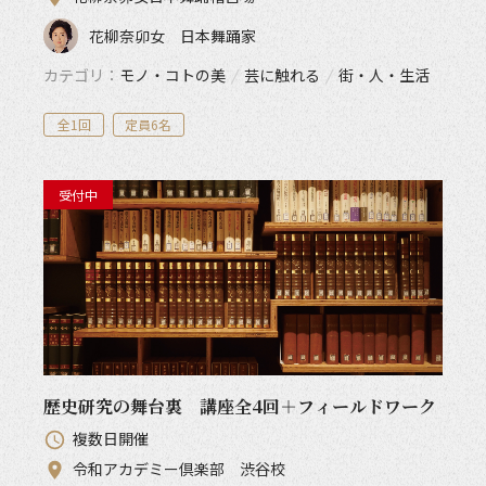
花柳奈卯女 日本舞踊家
カテゴリ
モノ・コトの美
/
芸に触れる
/
街・人・生活
全1回
定員6名
受付中
歴史研究の舞台裏 講座全4回＋フィールドワーク
複数日開催
令和アカデミー倶楽部 渋谷校