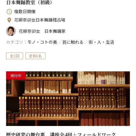
日本舞踊教室（初級）
複数日開催
食べる
Follow us
花柳奈卯女日本舞踊稽古場
花柳奈卯女 日本舞踊家
歴史探訪
カテゴリ
モノ・コトの美
/
芸に触れる
/
街・人・生活
世相を読む
全1回
定員6名
受付中
街・人・生活
芸に触れる
モノ・コトの美
歴史研究の舞台裏 講座全4回＋フィールドワーク