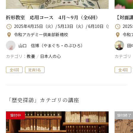
折形教室 応用コース 4月～9月（全6回）
【対面講
2025年4月15日（火）/ 5月13日（火）/ 6月10日（火）/ 7月8日
202
令和アカデミー倶楽部新橋校
令和
山口 信博（やまぐち・のぶひろ）
田
カテゴリ
教養
/
日本人の心
カテゴリ
全6回
定員5名
全4回
「歴史探訪」カテゴリの講座
受付中
受付終了