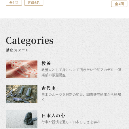
全1回
定員6名
全4回
Categories
講座カテゴリ
教養
教養人として身につけて頂きたい令和アカデミー倶
楽部の厳選講座
古代史
日本のルーツを最新の知見、調査研究結果から紐解
く
日本人の心
行事や習慣を通して日本らしさを学ぶ