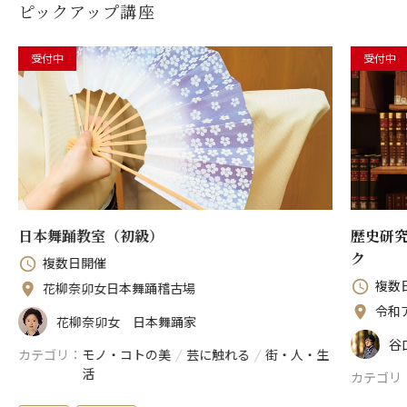
ピックアップ講座
受付中
受付中
日本舞踊教室（初級）
歴史研
ク
複数日開催
複数
花柳奈卯女日本舞踊稽古場
令和
花柳奈卯女 日本舞踊家
谷
カテゴリ
モノ・コトの美
/
芸に触れる
/
街・人・生
活
カテゴリ