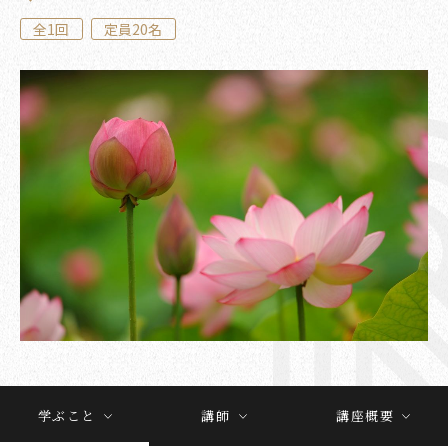
日本人の心
全1回
定員20名
プライバシーポリシー
食べる
Follow us
歴史探訪
世相を読む
街・人・生活
芸に触れる
学ぶこと
講師
講座概要