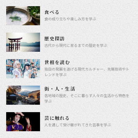
食べる
食の成り立ちや楽しみ方を学ぶ
歴史探訪
古代から現代に至るまでの歴史を学ぶ
世相を読む
独自の発展を遂げる現代カルチャー、先端技術やト
レンドを学ぶ
街・人・生活
各地域の歴史、そこに暮らす人々の生活から特色を
学ぶ
芸に触れる
人を通して受け継がれてきた芸事を学ぶ