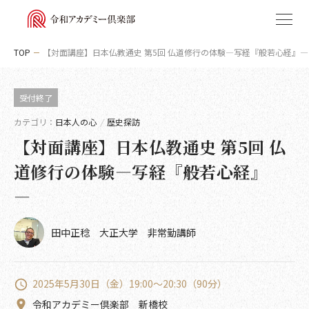
TOP
【対面講座】日本仏教通史 第5回 仏道修行の体験―写経『般若心経』
受付終了
私たちについて
カテゴリ
日本人の心
/
歴史探訪
【対面講座】日本仏教通史 第5回 仏
講座
道修行の体験―写経『般若心経』
アクセス
カテゴリから選ぶ
―
お知らせ
教養
田中正稔 大正大学 非常勤講師
古代史
受講規約
2025年5月30日（金）19:00～20:30（90分）
令和アカデミー倶楽部 新橋校
特定商取引法に基づく表記