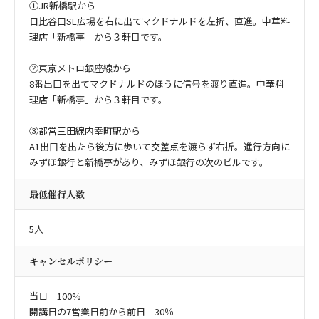
①JR新橋駅から
日比谷口SL広場を右に出てマクドナルドを左折、直進。中華料
理店「新橋亭」から３軒目です。
②東京メトロ銀座線から
8番出口を出てマクドナルドのほうに信号を渡り直進。中華料
理店「新橋亭」から３軒目です。
③都営三田線内幸町駅から
A1出口を出たら後方に歩いて交差点を渡らず右折。進行方向に
みずほ銀行と新橋亭があり、みずほ銀行の次のビルです。
最低催行人数
5人
キャンセルポリシー
当日 100%
開講日の7営業日前から前日 30％