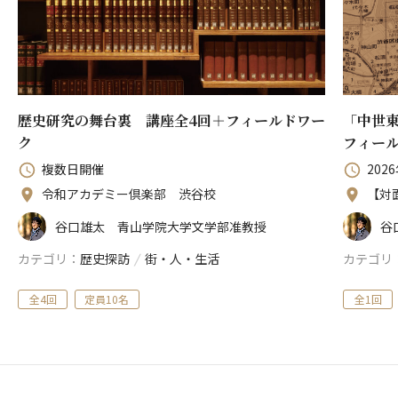
歴史研究の舞台裏 講座全4回＋フィールドワー
「中世
ク
フィー
複数日開催
2026
令和アカデミー倶楽部 渋谷校
【対
谷口雄太 青山学院大学文学部准教授
谷
カテゴリ
歴史探訪
/
街・人・生活
カテゴリ
全4回
定員10名
全1回